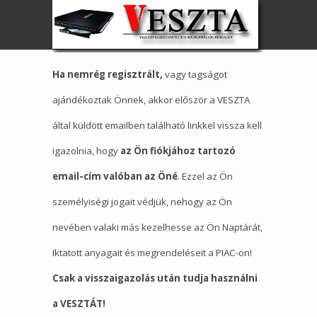
Ha nemrég regisztrált,
vagy tagságot
ajándékoztak Önnek, akkor először a VESZTA
által küldött emailben található linkkel vissza kell
igazolnia, hogy
az Ön fiókjához tartozó
email-cím valóban az Öné
. Ezzel az Ön
személyiségi jogait védjük, nehogy az Ön
nevében valaki más kezelhesse az Ön Naptárát,
Iktatott anyagait és megrendeléseit a PIAC-on!
Csak a visszaigazolás után tudja használni
a VESZTÁT!