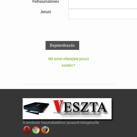
Felhasználónév
Jelszó
Mit tehet elfelejtett jelszó
esetén?
A rendszer használatához javasolt böngészők: