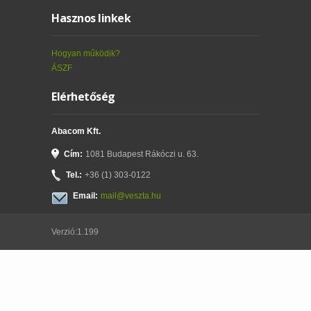
Hasznos linkek
Hogyan működik?
ÁSZF
Elérhetőség
Abacom Kft.
Cím:
1081 Budapest Rákóczi u. 63.
Tel.:
+36 (1) 303-0122
Email:
mail@veszta.hu
Verzió:1.199